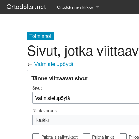
Ortodoksi.net
Ortodoksinen kirkko
Tietopankki
Liturgiset tekstit
Toiminnot
Sivut, jotka viittaa
Opetuspuheet
←
Valmistelupöytä
Kirkkohistoria
Tänne viittaavat sivut
Etiikka
Sivu:
Uskonoppi
Kirkkotaide
Nimiavaruus:
Pyhät ihmiset
kaikki
Suomen kirkko
Piilota sisällytykset
Piilota linkit
Piilo