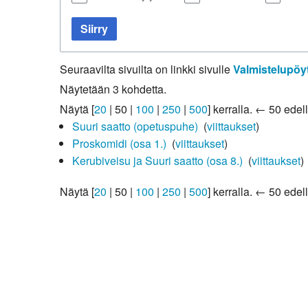
Kirkkoon liittyminen
Siirry
Seuraavilta sivuilta on linkki sivulle
Valmistelupöy
Näytetään 3 kohdetta.
Näytä [
20
|
50
|
100
|
250
|
500
] kerralla.
← 50 edell
Suuri saatto (opetuspuhe)
‎
(
viittaukset
)
Proskomidi (osa 1.)
‎
(
viittaukset
)
Kerubiveisu ja Suuri saatto (osa 8.)
‎
(
viittaukset
)
Näytä [
20
|
50
|
100
|
250
|
500
] kerralla.
← 50 edell