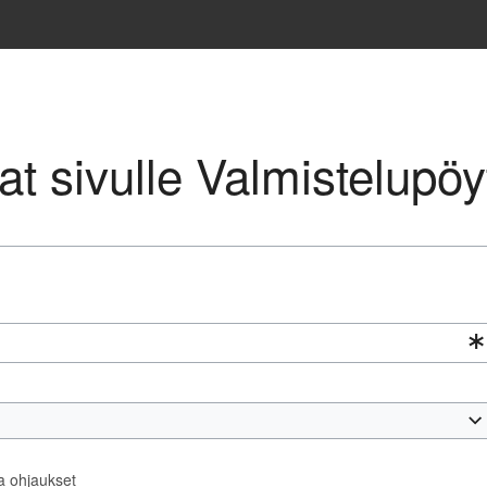
vat sivulle Valmistelupöy
ta ohjaukset