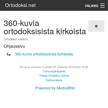
Ortodoksi.net
VALIKKO
Ortodoksinen kirkko
360-kuvia
ortodoksisista kirkoista
Haku
Ortodoksi.netista
Ohjaussivu
Ohjaus sivulle:
360-kuvia ortodoksisista kohteista
Sivua on viimeksi muutettu 23. elokuuta 2019 kello 10.29.
Tietosuojakäytäntö
Tietoja Ortodoksi.netista
Vastuuvapaus
Powered by MediaWiki