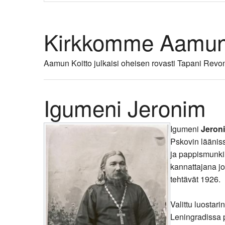
Kirkkoon liittyminen
Kirkkomme Aamun 
Aamun Koitto julkaisi oheisen rovasti Tapani Revo
Igumeni Jeronim
Igumeni
Jeron
Pskovin läänis
ja pappismunkik
kannattajana j
tehtävät 1926.
Valittu luostar
Leningradissa p