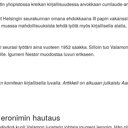
itin yliopistossa kreikan kirjallisuudessa arvokkaan cumlaude-a
ut Helsingin seurakunnan omana ehdokkaana III papin vakanssill
n muassa mahdollisuuksista tehdä työtä myös kirjallisella alalla
i seurasi työtäni aina vuoteen 1952 saakka. Silloin tuo Valamon
rille. Igumeni Nestor muodostaa luvun erikseen.
:n komitean kirjallisella luvalla. Artikkeli on alkuaan julkaistu 
Ieronimin hautaus
äivänä kuoli Valamon luostarin johtaja igumeni leronim. Hän oli