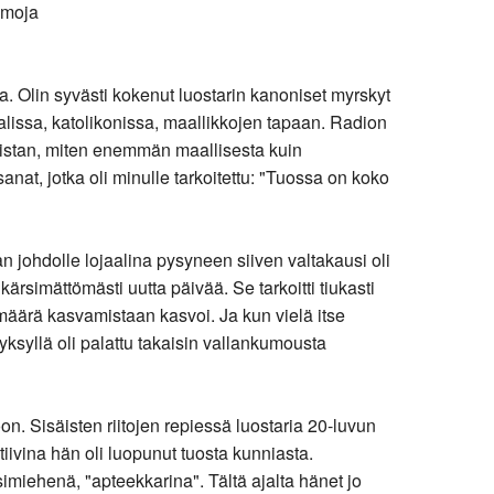
amoja
Olin syvästi kokenut luostarin kanoniset myrskyt
lissa, katolikonissa, maallikkojen tapaan. Radion
uistan, miten enemmän maallisesta kuin
anat, jotka oli minulle tarkoitettu: "Tuossa on koko
n johdolle lojaalina pysyneen siiven valtakausi oli
simättömästi uutta päivää. Se tarkoitti tiukasti
äärä kasvamistaan kasvoi. Ja kun vielä itse
yksyllä oli palattu takaisin vallankumousta
on. Sisäisten riitojen repiessä luostaria 20-luvun
iivina hän oli luopunut tuosta kunniasta.
imiehenä, "apteekkarina". Tältä ajalta hänet jo