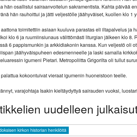
 hän osallistui sairaanvoitelun sakramentista. Kahta päivää e
nä hän rauhoittui ja jätti veljestölle jäähyväiset, kuollen klo 1 y
attona toimitettiin asiaan kuuluva parastas eli iltapalvelus ja
alkoi klo 6 ja ruumiinsiunaus välittömästi liturgian jälkeen klo 
ä 6 pappismunkin ja arkkidiakonin kanssa. Kun veljestö oli ottan
iispan jäähyväispuheen edesmenneelle ja laski samalla kirkko
tteluaressin igumeni Pietari. Metropoliitta Grigorilta oli tullut sur
palattua kokoontuivat vieraat igumenin huoneistoon teelle.
ännyt, varajohtaja Isakin kieltäydyttyä sairauden vuoksi, luosta
ikkelien uudelleen julkaisu
ksisen kirkon historian henkilöitä