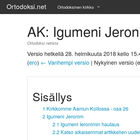
Ortodoksi.net
Ortodoksinen kirkko
Tietopankki
AK: Igumeni Jero
Liturgiset tekstit
Ortodoksi.netista
Opetuspuheet
Versio hetkellä 28. helmikuuta 2018 kello 15
(
ero
)
← Vanhempi versio
| Nykyinen versio (
Kirkkohistoria
Etiikka
Sisällys
Uskonoppi
Kirkkotaide
1
Kirkkomme Aamun Koitossa - osa 26
2
Igumeni Jeronim
Pyhät ihmiset
2.1
Igumeni Ieronimin hautaus
2.2
Katso aikaisemmat artikkelien uudel
Suomen kirkko