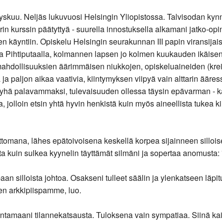
skuu. Neljäs lukuvuosi Helsingin Yliopistossa. Talvisodan kynn
n kurssin päätyttyä - suurella innostuksella alkamani jatko-opin
n käyntiin. Opiskelu Helsingin seurakunnan III papin viransija
a Pihtiputaalla, kolmannen lapsen jo kolmen kuukauden ikäisen
mahdollisuuksien äärimmäisen niukkojen, opiskeluaineiden (krei
 ja paljon aikaa vaativia, kiintymyksen viipyä vain alttarin ääres
hä palavammaksi, tulevaisuuden ollessa täysin epävarman - k
, jolloin etsin yhtä hyvin henkistä kuin myös aineellista tukea 
ttomana, lähes epätoivoisena keskellä korpea sijainneen silloi
 kuin sulkea kyynelin täyttämät silmäni ja sopertaa anomusta: 
 silloista johtoa. Osakseni tulleet säälin ja ylenkatseen läpi
en arkkipiispamme, luo.
antamaani tilannekatsausta. Tuloksena vain sympatiaa. Siinä kai