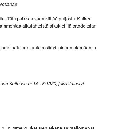
rvosanan.
e. Tätä paikkaa saan kiittää paljosta. Kaiken
, ammentaa alkulähteistä alkukielillä ortodoksian
 omalaatuinen johtaja siirtyi toiseen elämään ja
Aamun Koitossa nr.14-15/1980, joka ilmestyi
 ollut viime kuukausien aikana sairaalloinen ja