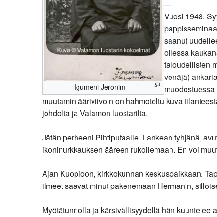
---
Vuosi 1948. Syy
pappisseminaari
saanut uudellee
ollessa kaukan
taloudellisten 
venäjä) ankaria
Igumeni Jeronim
muodostuessa y
muutamin ääriviivoin on hahmoteltu kuva tilanteesta
johdolta ja Valamon luostarilta.
Jätän perheeni Pihtiputaalle. Lankean tyhjänä, avu
ikoninurkkauksen ääreen rukoilemaan. En voi muuta
Ajan Kuopioon, kirkkokunnan keskuspaikkaan. Tapaan
ilmeet saavat minut pakenemaan Hermanin, sillois
Myötätunnolla ja kärsivällisyydellä hän kuuntelee 