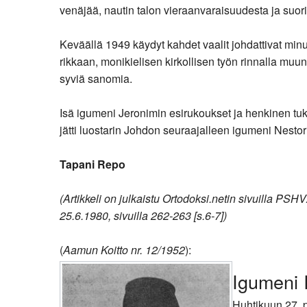
venäjää, nautin talon vieraanvaraisuudesta ja suor
Keväällä 1949 käydyt kahdet vaalit johdattivat min
rikkaan, monikielisen kirkollisen työn rinnalla muu
syviä sanomia.
Isä igumeni Jeronimin esirukoukset ja henkinen tuk
jätti luostarin Johdon seuraajalleen igumeni Nesto
Tapani Repo
(Artikkeli on julkaistu Ortodoksi.netin sivuilla PSHV
25.6.1980, sivuilla 262-263 [s.6-7])
(
Aamun Koitto nr. 12/1952
):
Igumeni 
Huhtikuun 27. p