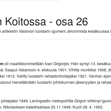
Koitossa - osa 26
n artikkelin Valamon luostarin igumeni Jeronimista kesäkuussa
im
oli maallikkonimeltään Ivan Grigorjev. Hän syntyi 13. kesäku
sä. Saapui Valamoon 4. elokuuta 1901. Vihitty munkiksi 1908, d
si 1912. Valittu luostarin rahastonhoitajaksi 1921. Vanhan aja
outunut menettämään luostarin johtokunnan jäsenyyden ja rahas
in johtajaksi 1949. Leningradin metropoliitta Grigori vihkinyt igu
. Nikolaoksen katedraalissa 25.11.1949. Kuoli 28. 4. 1952.