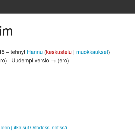
nim
.45 – tehnyt
Hannu
(
keskustelu
|
muokkaukset
)
ero) | Uudempi versio → (ero)
leen julkaisut Ortodoksi.netissä