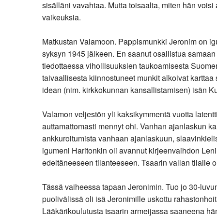
sisälläni vavahtaa. Mutta toisaalta, miten hän voi
vaikeuksia.
Matkustan Valamoon. Pappismunkki Jeronim on igum
syksyn 1945 jälkeen. En saanut osallistua samaan E
tiedottaessa vihollisuuksien taukoamisesta Suomen
taivaallisesta kiinnostuneet munkit alkoivat karttaa
idean (nim. kirkkokunnan kansallistamisen) isän Ku
Valamon veljestön yli kaksikymmentä vuotta latentti
auttamattomasti mennyt ohi. Vanhan ajanlaskun kann
ankkuroitumista vanhaan ajanlaskuun, slaavinkieli
igumeni Haritonkin oli avannut kirjeenvaihdon Lenin
edeltäneeseen tilanteeseen. Tsaarin vallan tilalle ol
Tässä vaiheessa tapaan Jeronimin. Tuo jo 30-luvun lo
puolivälissä oli isä Jeronimille uskottu rahastonho
Lääkärikoulutusta tsaarin armeijassa saaneena häne