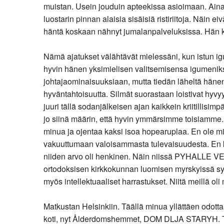
muistan. Usein jouduin apteekissa asioimaan. Aina tä
luostarin pinnan alaisia sisäisiä ristiriitoja. Näin
häntä koskaan nähnyt jumalanpalveluksissa. Hän ku
Nämä ajatukset välähtävät mielessäni, kun istun 
hyvin hänen yksimielisen valitsemisensa igumeniks
johtajaominaisuuksiaan, mutta tiedän läheltä hänen 
hyväntahtoisuutta. Silmät suorastaan loistivat hyv
juuri tällä sodanjälkeisen ajan kaikkein kriitillisi
jo siinä määrin, että hyvin ymmärsimme toisiamme. 
minua ja ojentaa kaksi isoa hopearuplaa. En ole mi
vakuuttumaan valoisammasta tulevaisuudesta. En kos
niiden arvo oli henkinen. Näin niissä PYHALLE 
ortodoksisen kirkkokunnan luomisen myrskyissä synt
myös intellektuaaliset harrastukset. Niitä meillä o
Matkustan Helsinkiin. Täällä minua yllättäen odot
koti, nyt Ålderdomshemmet, DOM DLJA STARYH. Täm