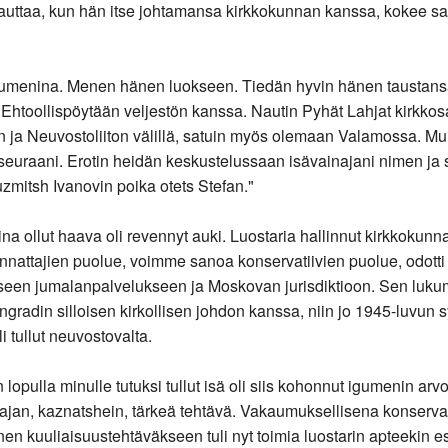
si auttaa, kun hän itse johtamansa kirkkokunnan kanssa, kokee s
enina. Menen hänen luokseen. Tiedän hyvin hänen taustansa. 
htoollispöytään veljestön kanssa. Nautin Pyhät Lahjat kirkkosa
 ja Neuvostoliiton välillä, satuin myös olemaan Valamossa. M
 seuraani. Erotin heidän keskustelussaan isävainajani nimen ja s
zmitsh Ivanovin poika otets Stefan."
na ollut haava oli revennyt auki. Luostaria hallinnut kirkkokunna
attajien puolue, voimme sanoa konservatiivien puolue, odotti kär
seen jumalanpalvelukseen ja Moskovan jurisdiktioon. Sen lukum
gradin silloisen kirkollisen johdon kanssa, niin jo 1945-luvun s
i tullut neuvostovalta.
pulla minulle tutuksi tullut isä oli siis kohonnut igumenin arvo
itajan, kaznatshein, tärkeä tehtävä. Vakaumuksellisena konservat
n kuuliaisuustehtäväkseen tuli nyt toimia luostarin apteekin es