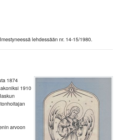
 ilmestyneessä lehdessään nr. 14-15/1980.
uta 1874
iakoniksi 1910
nlaskun
tonhoitajan
menin arvoon