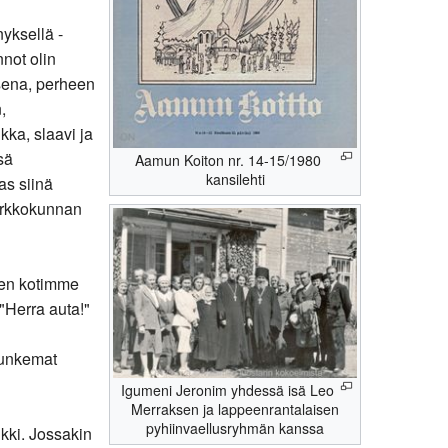
yksellä -
not olin
isena, perheen
,
kka, slaavi ja
sä
Aamun Koiton nr. 14-15/1980
kansilehti
as siinä
kirkkokunnan
sen kotimme
"Herra auta!"
tunkemat
Igumeni Jeronim yhdessä isä Leo
Merraksen ja lappeenrantalaisen
pyhiinvaellusryhmän kanssa
kki. Jossakin