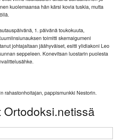
nnen kuolemaansa hän kärsi kovia tuskia, mutta
öllä.
 hautauspäivänä, 1. päivänä toukokuuta,
8. Ruumiinsiunauksen toimitti skemaigumeni
ut johtajaltaan jäähyväiset, esitti ylidiakoni Leo
kunnan seppeleen. Konevitsan luostarin puolesta
unvalittelusähke.
rin rahastonhoitajan, pappismunkki Nestorin.
t Ortodoksi.netissä