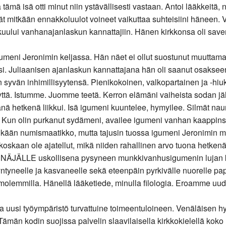
mä isä otti minut niin ystävällisesti vastaan. Antoi lääkkeitä, n
 eivät mitkään ennakkoluulot voineet vaikuttaa suhteisiini häneen
ului vanhanajanlaskun kannattajiin. Hänen kirkkonsa oli saven
igumeni Jeronimin keljassa. Hän näet ei ollut suostunut muut
i. Juliaanisen ajanlaskun kannattajana hän oli saanut osaksee
syvän inhimillisyytensä. Pienikokoinen, valkopartainen ja -hiuks
yyttä. Istumme. Juomme teetä. Kerron elämäni vaiheista sodan jä
mpänä hetkenä liikkui. Isä igumeni kuuntelee, hymyilee. Silmät n
Kun olin purkanut sydämeni, availee igumeni vanhan kaappinsa la
kään numismaatikko, mutta tajusin tuossa igumeni Jeronimin men
kaan ole ajatellut, mikä niiden rahallinen arvo tuona hetkenä 
VENÄJÄLLE uskollisena pysyneen munkkivanhusigumenin lujan
yneelle ja kasvaneelle sekä eteenpäin pyrkivälle nuorelle papi
li molemmilla. Hänellä lääketiede, minulla filologia. Eroamme uu
taa uusi työympäristö turvattuine toimeentuloineen. Venäläisen
än kodin suojissa palvelin slaavilaisella kirkkokielellä kok