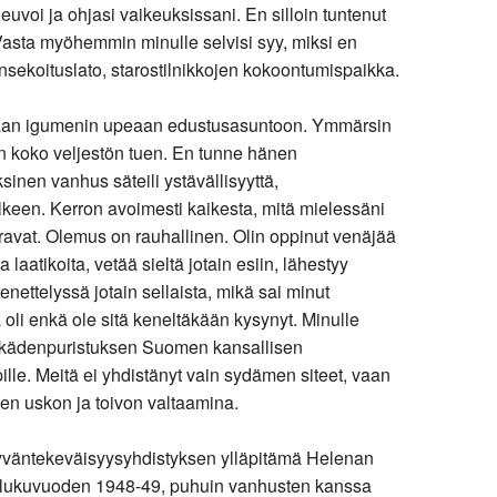
euvoi ja ohjasi vaikeuksissani. En silloin tuntenut
. Vasta myöhemmin minulle selvisi syy, miksi en
sekoituslato, starostilnikkojen kokoontumispaikka.
tamaan igumenin upeaan edustusasuntoon. Ymmärsin
n koko veljestön tuen. En tunne hänen
inen vanhus säteili ystävällisyyttä,
lkeen. Kerron avoimesti kaikesta, mitä mielessäni
auravat. Olemus on rauhallinen. Olin oppinut venäjää
atikoita, vetää sieltä jotain esiin, lähestyy
ettelyssä jotain sellaista, mikä sai minut
oli enkä ole sitä keneltäkään kysynyt. Minulle
 kädenpuristuksen Suomen kansallisen
lle. Meitä ei yhdistänyt vain sydämen siteet, vaan
den uskon ja toivon valtaamina.
 hyväntekeväisyysyhdistyksen ylläpitämä Helenan
o lukuvuoden 1948-49, puhuin vanhusten kanssa