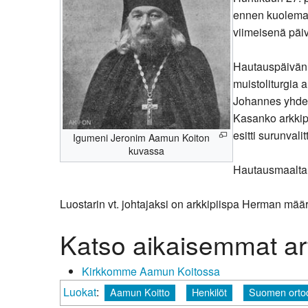
ennen kuolemaa
viimeisenä päivä
Hautauspäivän a
muistoliturgia 
Johannes yhdess
Kasanko arkkip
esitti surunvali
Igumeni Jeronim Aamun Koiton
kuvassa
Hautausmaalta 
Luostarin vt. johtajaksi on arkkipiispa Herman määr
Katso aikaisemmat art
Kirkkomme Aamun Koitossa
Luokat
:
Aamun Koitto
Henkilöt
Suomen ortodo