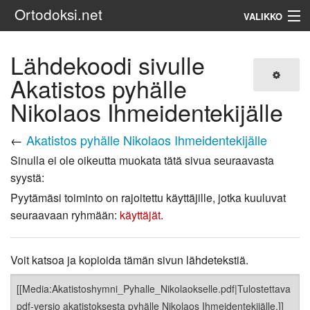
Ortodoksi.net
VALIKKO
Ortodoksinen kirkko
Lähdekoodi sivulle
Akatistos pyhälle
Haku
Nikolaos Ihmeidentekijälle
←
Akatistos pyhälle Nikolaos Ihmeidentekijälle
Sinulla ei ole oikeutta muokata tätä sivua seuraavasta
syystä:
Pyytämäsi toiminto on rajoitettu käyttäjille, jotka kuuluvat
seuraavaan ryhmään:
käyttäjät
.
Voit katsoa ja kopioida tämän sivun lähdetekstiä.