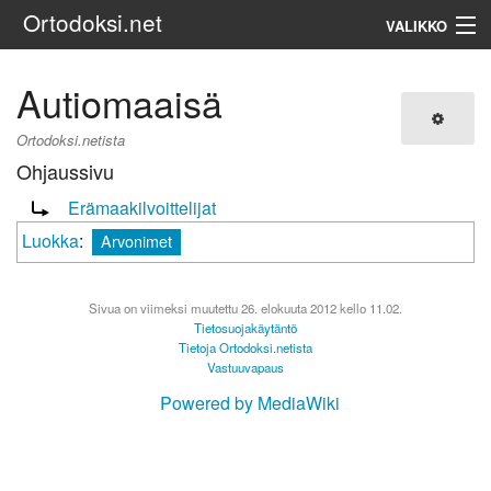
Ortodoksi.net
VALIKKO
Ortodoksinen kirkko
Autiomaaisä
Haku
Ortodoksi.netista
Ohjaussivu
Ohjaus sivulle:
Erämaakilvoittelijat
Luokka
:
Arvonimet
Sivua on viimeksi muutettu 26. elokuuta 2012 kello 11.02.
Tietosuojakäytäntö
Tietoja Ortodoksi.netista
Vastuuvapaus
Powered by MediaWiki