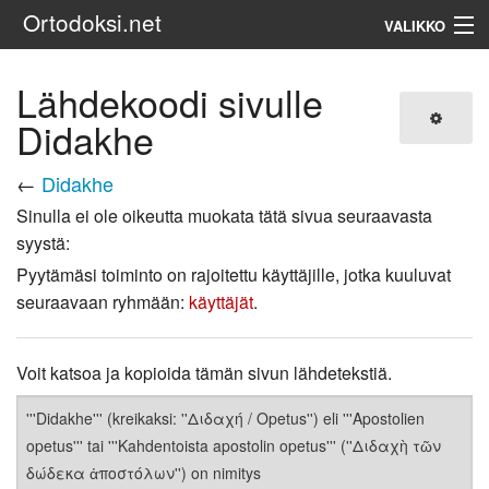
Ortodoksi.net
VALIKKO
Ortodoksinen kirkko
Lähdekoodi sivulle
Didakhe
Haku
←
Didakhe
Sinulla ei ole oikeutta muokata tätä sivua seuraavasta
syystä:
Pyytämäsi toiminto on rajoitettu käyttäjille, jotka kuuluvat
seuraavaan ryhmään:
käyttäjät
.
Voit katsoa ja kopioida tämän sivun lähdetekstiä.