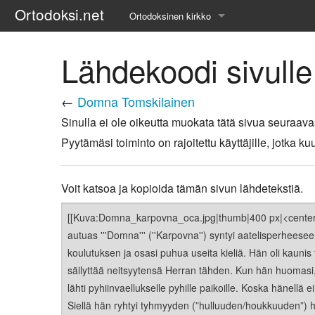
Ortodoksi.net
Ortodoksinen kirkko
Tietopankki
Lähdekoodi sivull
Liturgiset tekstit
←
Domna Tomskilainen
Opetuspuheet
Sinulla ei ole oikeutta muokata tätä sivua seuraava
Pyytämäsi toiminto on rajoitettu käyttäjille, jotka
Kirkkohistoria
Etiikka
Voit katsoa ja kopioida tämän sivun lähdetekstiä.
Uskonoppi
Kirkkotaide
Pyhät ihmiset
Suomen kirkko