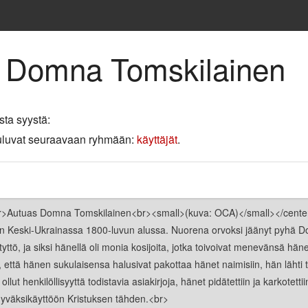
e Domna Tomskilainen
sta syystä:
 kuuluvat seuraavaan ryhmään:
käyttäjät
.