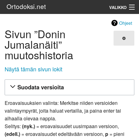
Ortodoksi.net
VALIKKO
Ortodoksinen kirkko
Ohjeet
Sivun ”Donin
Haku
Jumalanäiti”
muutoshistoria
Näytä tämän sivun lokit
Suodata versioita
Eroavaisuuksien valinta: Merkitse niiden versioiden
valintaympyrät, joita haluat vertailla, ja paina enter tai
alhaalla olevaa nappia.
Selitys:
(nyk.)
= eroavaisuudet uusimpaan versioon,
(edell.)
= eroavaisuudet edeltävään versioon,
p
= pieni