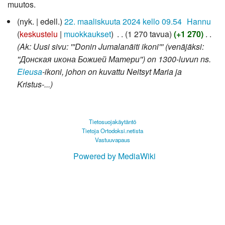
muutos.
22.
nyk.
edell.
22. maaliskuuta 2024 kello 09.54
‎
Hannu
maaliskuuta
keskustelu
muokkaukset
‎
1 270 tavua
+1 270
‎
2024
Ak: Uusi sivu: '''Donin Jumalanäiti ikoni''' (venäjäksi:
''Донская икона Божией Матери'') on 1300-luvun ns.
Eleusa
-ikoni, johon on kuvattu Neitsyt Maria ja
Kristus-...
Tietosuojakäytäntö
Tietoja Ortodoksi.netista
Vastuuvapaus
Powered by MediaWiki