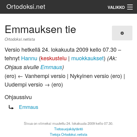
Ortodoksi.net
VALIKKO
Ortodoksinen kirkko
Emmauksen tie
Haku
Ortodoksi.netista
Versio hetkellä 24. lokakuuta 2009 kello 07.30 –
tehnyt
Hannu
(
keskustelu
|
muokkaukset
)
(Ak:
Ohjaus sivulle
Emmaus
)
(ero) ← Vanhempi versio | Nykyinen versio (ero) |
Uudempi versio → (ero)
Ohjaussivu
Ohjaus sivulle:
Emmaus
Sivua on viimeksi muutettu 24. lokakuuta 2009 kello 07.30.
Tietosuojakäytäntö
Tietoja Ortodoksi.netista