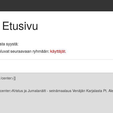
 Etusivu
sta syystä:
 kuuluvat seuraavaan ryhmään:
käyttäjät
.