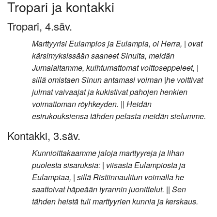
Tropari ja kontakki
Tropari, 4.säv.
Marttyyrisi Eulampios ja Eulampia, oi Herra, | ovat
kärsimyksissään saaneet Sinulta, meidän
Jumalaltamme, kuihtumattomat voittoseppeleet, |
sillä omistaen Sinun antamasi voiman |he voittivat
julmat vaivaajat ja kukistivat pahojen henkien
voimattoman röyhkeyden. || Heidän
esirukouksiensa tähden pelasta meidän sielumme.
Kontakki, 3.säv.
Kunnioittakaamme jaloja marttyyreja ja lihan
puolesta sisaruksia: | viisasta Eulampiosta ja
Eulampiaa, | sillä Ristiinnaulitun voimalla he
saattoivat häpeään tyrannin juonittelut. || Sen
tähden heistä tuli marttyyrien kunnia ja kerskaus.