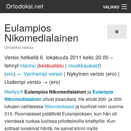
Ortodoksi.net
VALIKKO
Ortodoksinen kirkko
Eulampios
Nikomedialainen
Haku
Ortodoksi.netista
Versio hetkellä 6. lokakuuta 2011 kello 20.00 –
tehnyt
Hannu
(
keskustelu
|
muokkaukset
)
(
ero
)
← Vanhempi versio
| Nykyinen versio (ero) |
Uudempi versio → (ero)
Marttyyrit
Eulampios Nikomedialainen
ja
Eulampia
Nikomedialainen
olivat sisaruksia. He elivät 200- ja 300-
lukujen vaihteessa
Nikomediassa
ja kuolivat noin vuonna
310. Roomalaiset pidättivät Eulampioksen, kun hän oli
viemässä ruokaa luolissa piilotteleville kristityille. Kun
sotilaat ruoskivat häntä, he saivat kiinni myös