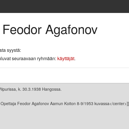
e Feodor Agafonov
sta syystä:
 kuuluvat seuraavaan ryhmään:
käyttäjät
.