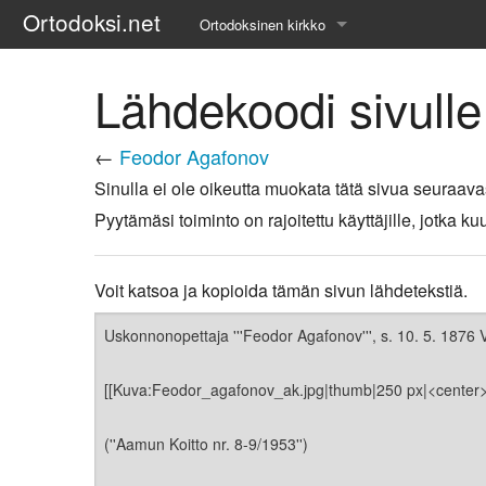
Ortodoksi.net
Ortodoksinen kirkko
Tietopankki
Lähdekoodi sivull
Liturgiset tekstit
←
Feodor Agafonov
Opetuspuheet
Sinulla ei ole oikeutta muokata tätä sivua seuraava
Pyytämäsi toiminto on rajoitettu käyttäjille, jotka
Kirkkohistoria
Etiikka
Voit katsoa ja kopioida tämän sivun lähdetekstiä.
Uskonoppi
Kirkkotaide
Pyhät ihmiset
Suomen kirkko