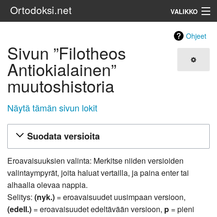
Ortodoksi.net
VALIKKO
Ortodoksinen kirkko
Ohjeet
Sivun ”Filotheos
Haku
Antiokialainen”
muutoshistoria
Näytä tämän sivun lokit
Suodata versioita
Eroavaisuuksien valinta: Merkitse niiden versioiden
valintaympyrät, joita haluat vertailla, ja paina enter tai
alhaalla olevaa nappia.
Selitys:
(nyk.)
= eroavaisuudet uusimpaan versioon,
(edell.)
= eroavaisuudet edeltävään versioon,
p
= pieni