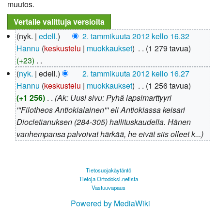
muutos.
2.
nyk.
edell.
2. tammikuuta 2012 kello 16.32
tammikuuta
Hannu
keskustelu
muokkaukset
‎
1 279 tavua
2012
+23
‎
E
nyk.
edell.
2. tammikuuta 2012 kello 16.27
i
Hannu
keskustelu
muokkaukset
‎
1 256 tavua
m
+1 256
‎
Ak: Uusi sivu: Pyhä lapsimarttyyri
u
'''Filotheos Antiokialainen''' eli Antiokiassa keisari
o
Diocletianuksen (284-305) hallituskaudella. Hänen
k
vanhempansa palvoivat härkää, he eivät siis olleet k...
k
a
u
Tietosuojakäytäntö
Tietoja Ortodoksi.netista
s
Vastuuvapaus
y
Powered by MediaWiki
h