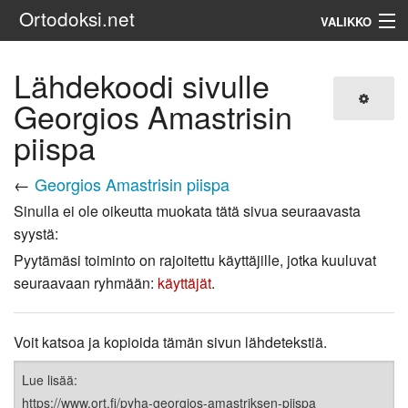
Ortodoksi.net
VALIKKO
Ortodoksinen kirkko
Lähdekoodi sivulle
Georgios Amastrisin
Haku
piispa
←
Georgios Amastrisin piispa
Sinulla ei ole oikeutta muokata tätä sivua seuraavasta
syystä:
Pyytämäsi toiminto on rajoitettu käyttäjille, jotka kuuluvat
seuraavaan ryhmään:
käyttäjät
.
Voit katsoa ja kopioida tämän sivun lähdetekstiä.