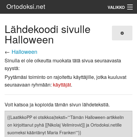
Ortodoksi.net
VALIKKO
Ortodoksinen kirkko
Lähdekoodi sivulle
Halloween
Haku
←
Halloween
Sinulla ei ole oikeutta muokata tätä sivua seuraavasta
syystä:
Pyytämäsi toiminto on rajoitettu käyttäjille, jotka kuuluvat
seuraavaan ryhmään:
käyttäjät
.
Voit katsoa ja kopioida tämän sivun lähdetekstiä.