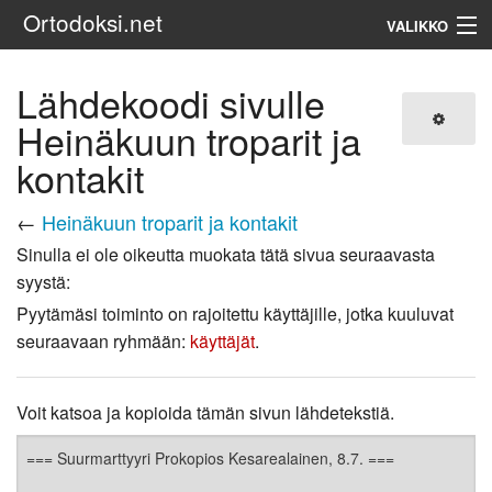
Ortodoksi.net
VALIKKO
Ortodoksinen kirkko
Lähdekoodi sivulle
Heinäkuun troparit ja
Haku
kontakit
←
Heinäkuun troparit ja kontakit
Sinulla ei ole oikeutta muokata tätä sivua seuraavasta
syystä:
Pyytämäsi toiminto on rajoitettu käyttäjille, jotka kuuluvat
seuraavaan ryhmään:
käyttäjät
.
Voit katsoa ja kopioida tämän sivun lähdetekstiä.