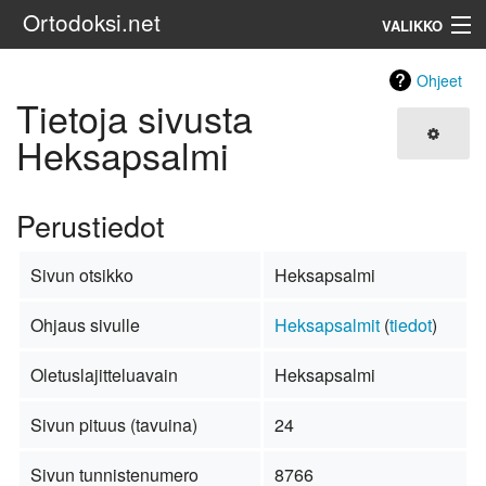
Ortodoksi.net
VALIKKO
Ortodoksinen kirkko
Ohjeet
Tietoja sivusta
Haku
Heksapsalmi
Perustiedot
Sivun otsikko
Heksapsalmi
Ohjaus sivulle
Heksapsalmit
(
tiedot
)
Oletuslajitteluavain
Heksapsalmi
Sivun pituus (tavuina)
24
Sivun tunnistenumero
8766