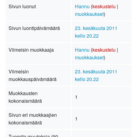
Sivun luonut
Hannu
(
keskustelu
|
muokkaukset
)
Sivun luontipäivämäärä
23. kesäkuuta 2011
kello 20.22
Viimeisin muokkaaja
Hannu
(
keskustelu
|
muokkaukset
)
Viimeisin
23. kesäkuuta 2011
muokkauspäivämäärä
kello 20.22
Muokkausten
1
kokonaismäärä
Sivun eri muokkaajien
1
kokonaismäärä
Tuoreita muutoksia (90