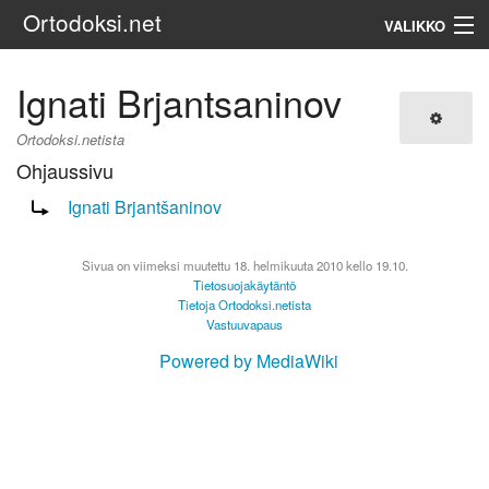
Ortodoksi.net
VALIKKO
Ortodoksinen kirkko
Ignati Brjantsaninov
Haku
Ortodoksi.netista
Ohjaussivu
Ohjaus sivulle:
Ignati Brjantšaninov
Sivua on viimeksi muutettu 18. helmikuuta 2010 kello 19.10.
Tietosuojakäytäntö
Tietoja Ortodoksi.netista
Vastuuvapaus
Powered by MediaWiki