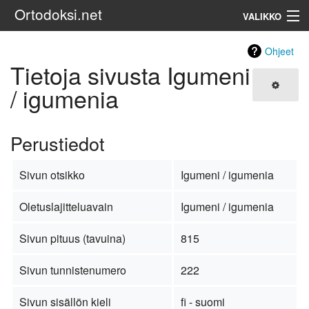
Ortodoksi.net
VALIKKO
Ortodoksinen kirkko
Ohjeet
Tietoja sivusta Igumeni
Haku
/ igumenia
Perustiedot
Sivun otsikko
Igumeni / igumenia
Oletuslajitteluavain
Igumeni / igumenia
Sivun pituus (tavuina)
815
Sivun tunnistenumero
222
Sivun sisällön kieli
fi - suomi