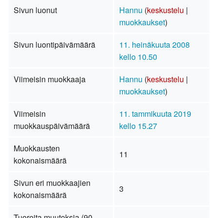
Sivun luonut
Hannu
(
keskustelu
|
muokkaukset
)
Sivun luontipäivämäärä
11. heinäkuuta 2008
kello 10.50
Viimeisin muokkaaja
Hannu
(
keskustelu
|
muokkaukset
)
Viimeisin
11. tammikuuta 2019
muokkauspäivämäärä
kello 15.27
Muokkausten
11
kokonaismäärä
Sivun eri muokkaajien
3
kokonaismäärä
Tuoreita muutoksia (90