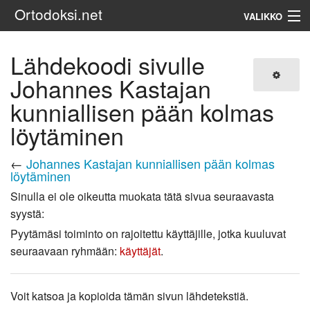
Ortodoksi.net
VALIKKO
Ortodoksinen kirkko
Lähdekoodi sivulle
Johannes Kastajan
Haku
kunniallisen pään kolmas
löytäminen
←
Johannes Kastajan kunniallisen pään kolmas
löytäminen
Sinulla ei ole oikeutta muokata tätä sivua seuraavasta
syystä:
Pyytämäsi toiminto on rajoitettu käyttäjille, jotka kuuluvat
seuraavaan ryhmään:
käyttäjät
.
Voit katsoa ja kopioida tämän sivun lähdetekstiä.