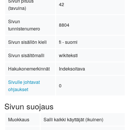
Sivun pituus
42
(tavuina)
Sivun
8804
tunnistenumero
Sivun sisällön kieli
fi - suomi
Sivun sisältömalli
wikiteksti
Hakukonemerkinnät
Indeksoitava
Sivulle johtavat
0
ohjaukset
Sivun suojaus
Muokkaus
Salli kaikki käyttäjät (ikuinen)