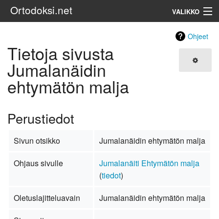
Ortodoksi.net
VALIKKO
Ortodoksinen kirkko
Ohjeet
Tietoja sivusta
Haku
Jumalanäidin
ehtymätön malja
Perustiedot
Sivun otsikko
Jumalanäidin ehtymätön malja
Ohjaus sivulle
Jumalanäiti Ehtymätön malja
(
tiedot
)
Oletuslajitteluavain
Jumalanäidin ehtymätön malja