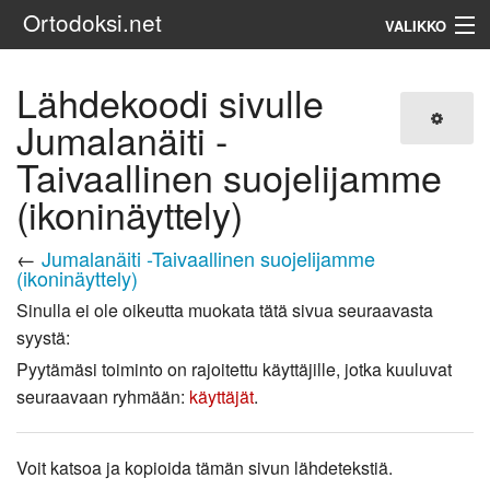
Ortodoksi.net
VALIKKO
Ortodoksinen kirkko
Lähdekoodi sivulle
Jumalanäiti -
Haku
Taivaallinen suojelijamme
(ikoninäyttely)
←
Jumalanäiti -Taivaallinen suojelijamme
(ikoninäyttely)
Sinulla ei ole oikeutta muokata tätä sivua seuraavasta
syystä:
Pyytämäsi toiminto on rajoitettu käyttäjille, jotka kuuluvat
seuraavaan ryhmään:
käyttäjät
.
Voit katsoa ja kopioida tämän sivun lähdetekstiä.