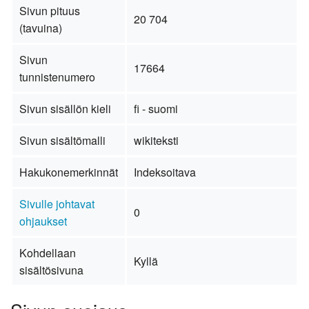
Sivun pituus
20 704
(tavuina)
Sivun
17664
tunnistenumero
Sivun sisällön kieli
fi - suomi
Sivun sisältömalli
wikiteksti
Hakukonemerkinnät
Indeksoitava
Sivulle johtavat
0
ohjaukset
Kohdellaan
Kyllä
sisältösivuna