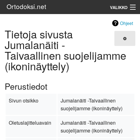
Ortodoksi.net
VALIKKO
Ortodoksinen kirkko
Ohjeet
Tietoja sivusta
Haku
Jumalanäiti -
Taivaallinen suojelijamme
(ikoninäyttely)
Perustiedot
Sivun otsikko
Jumalanäiti -Taivaallinen
suojelijamme (ikoninäyttely)
Oletuslajitteluavain
Jumalanäiti -Taivaallinen
suojelijamme (ikoninäyttely)