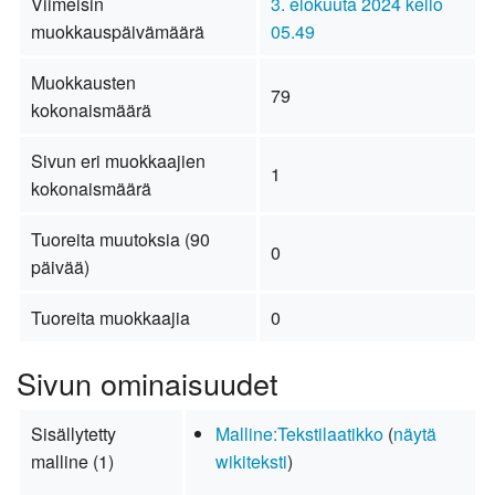
Viimeisin
3. elokuuta 2024 kello
muokkauspäivämäärä
05.49
Muokkausten
79
kokonaismäärä
Sivun eri muokkaajien
1
kokonaismäärä
Tuoreita muutoksia (90
0
päivää)
Tuoreita muokkaajia
0
Sivun ominaisuudet
Sisällytetty
Malline:Tekstilaatikko
(
näytä
malline (1)
wikiteksti
)