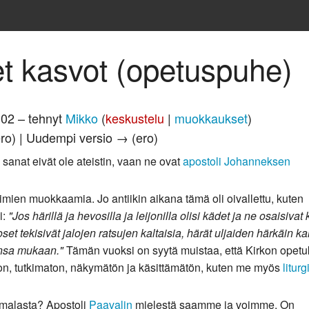
et kasvot (opetuspuhe)
.02 – tehnyt
Mikko
(
keskustelu
|
muokkaukset
)
ero) | Uudempi versio → (ero)
anat eivät ole ateistin, vaan ne ovat
apostoli
Johanneksen
imien muokkaamia. Jo antiikin aikana tämä oli oivallettu, kuten
i:
"Jos härillä ja hevosilla ja leijonilla olisi kädet ja ne osaisivat
et tekisivät jalojen ratsujen kaltaisia, härät uljaiden härkäin kal
nsa mukaan."
Tämän vuoksi on syytä muistaa, että Kirkon opet
n, tutkimaton, näkymätön ja käsittämätön, kuten me myös
litur
umalasta? Apostoli
Paavalin
mielestä saamme ja voimme. On