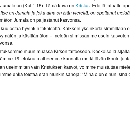
 Jumala on (Kol.1:15). Tämä kuva on
Kristus
. Edellä lainattu apo
itse on Jumala ja joka aina on Isän vierellä, on opettanut meidä
ämätön Jumala on paljastanut kasvonsa.
a kuulostaa hyvinkin tekniseltä. Kaikkein yksinkertaisimmillaan 
 näkymätön ja käsittämätön – meidän silmissämme usein kasvoton
svonsa.
tuksemme muun muassa Kirkon taiteeseen. Keskeisellä sijalla k
vietämme 16. elokuuta aiheemme kannalta merkittävän ikonin juh
n useimmiten vain Kristuksen kasvot, voimme muistuttaa miel
imme ehkä toistaa erän munkin sanoja: "Minä olen sinun, sinä o