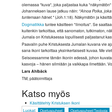
olemassa "kuva", joka paljastaa kuka "näkymätön"
Kirkkoon liittyminen
Johanneksen lause jatkuu näin:
"Ainoa Poika, joka 
tuntemaan hänet."
(Joh.1:18). Näkymätön ja käsitt
Dogmatiikka
tuntee käsitteen "ilmoitus". Se saatta
kuitenkin tarkoittaa, että sanomaton, tutkimaton,
Jumala on Kristuksessa lopullisesti paljastanut ka
Paavalin puhe Kristuksesta Jumalan kuvana vie aja
sana ikoni tarkoittaa yksinkertaisesti kuvaa. Me 
Seisoessamme tämän ikonin edessä, johon kuvataa
kasvoja – hänen silmiään ja vaikkapa ilmettään. Vo
Lars Ahlbäck
TM, päätoimittaja
Katso myös
Käsittätehty Kristuksen ikoni
Luokat
:
Opetuspuheet
Opetuspuheet/Teologia