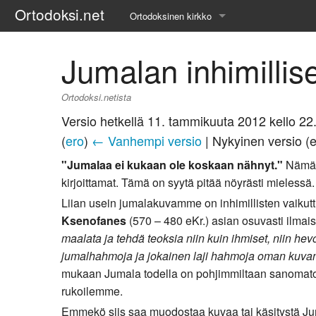
Ortodoksi.net
Ortodoksinen kirkko
Tietopankki
Jumalan inhimillis
Liturgiset tekstit
Ortodoksi.netista
Opetuspuheet
Versio hetkellä 11. tammikuuta 2012 kello 22
(
ero
)
← Vanhempi versio
| Nykyinen versio (
Kirkkohistoria
"Jumalaa ei kukaan ole koskaan nähnyt."
Nämä s
Etiikka
kirjoittamat. Tämä on syytä pitää nöyrästi mielessä.
Liian usein jumalakuvamme on inhimillisten vaikutt
Uskonoppi
Ksenofanes
(570 – 480 eKr.) asian osuvasti ilmais
maalata ja tehdä teoksia niin kuin ihmiset, niin hevos
Kirkkotaide
jumalhahmoja ja jokainen laji hahmoja oman kuva
Pyhät ihmiset
mukaan Jumala todella on pohjimmiltaan sanomato
rukoilemme.
Suomen kirkko
Emmekö siis saa muodostaa kuvaa tai käsitystä J