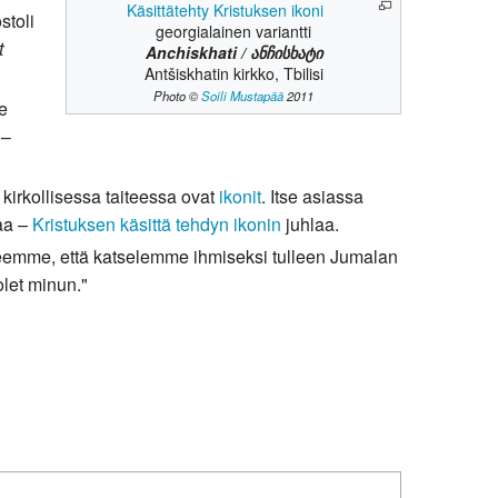
Käsittätehty Kristuksen ikoni
stoli
georgialainen variantti
t
Anchiskhati / ანჩისხატი
Antšiskhatin kirkko, Tbilisi
Photo ©
Soili Mustapää
2011
se
 –
irkollisessa taiteessa ovat
ikonit
. Itse asiassa
laa –
Kristuksen käsittä tehdyn ikonin
juhlaa.
eemme, että katselemme ihmiseksi tulleen Jumalan
let minun."