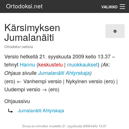
Ortodoksi.net
VALIKKO
Ortodoksinen kirkko
Kärsimyksen
Jumalanäiti
Haku
Ortodoksi.netista
Versio hetkellä 21. syyskuuta 2009 kello 13.37 –
tehnyt
Hannu
(
keskustelu
|
muokkaukset
)
(Ak:
Ohjaus sivulle
Jumalanäiti Ahtyrskaja
)
(ero) ← Vanhempi versio | Nykyinen versio (ero) |
Uudempi versio → (ero)
Ohjaussivu
Ohjaus sivulle:
Jumalanäiti Ahtyrskaja
Sivua on viimeksi muutettu 21. syyskuuta 2009 kello 13.37.