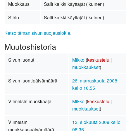
Muokkaus
Salli kaikki käyttäjät (ikuinen)
Siirto
Salli kaikki käyttäjät (ikuinen)
Katso tämän sivun suojauslokia.
Muutoshistoria
Sivun luonut
Mikko
(
keskustelu
|
muokkaukset
)
Sivun luontipäivämäärä
26. marraskuuta 2008
kello 16.55
Viimeisin muokkaaja
Mikko
(
keskustelu
|
muokkaukset
)
Viimeisin
13. elokuuta 2009 kello
muokkauspäivämäärä
08.36