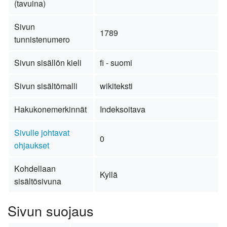
(tavuina)
Sivun
1789
tunnistenumero
Sivun sisällön kieli
fi - suomi
Sivun sisältömalli
wikiteksti
Hakukonemerkinnät
Indeksoitava
Sivulle johtavat
0
ohjaukset
Kohdellaan
Kyllä
sisältösivuna
Sivun suojaus