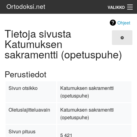
Ortodoksi.net
VALIKKO
Ortodoksinen kirkko
Ohjeet
Tietoja sivusta
Haku
Katumuksen
sakramentti (opetuspuhe)
Perustiedot
Sivun otsikko
Katumuksen sakramentti
(opetuspuhe)
Oletuslajitteluavain
Katumuksen sakramentti
(opetuspuhe)
Sivun pituus
5 421