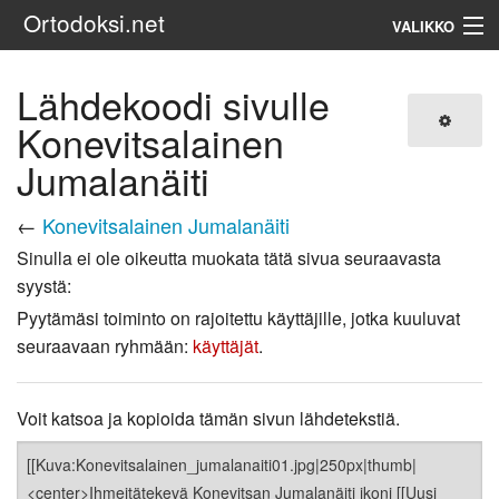
Ortodoksi.net
VALIKKO
Ortodoksinen kirkko
Lähdekoodi sivulle
Konevitsalainen
Haku
Jumalanäiti
←
Konevitsalainen Jumalanäiti
Sinulla ei ole oikeutta muokata tätä sivua seuraavasta
syystä:
Pyytämäsi toiminto on rajoitettu käyttäjille, jotka kuuluvat
seuraavaan ryhmään:
käyttäjät
.
Voit katsoa ja kopioida tämän sivun lähdetekstiä.