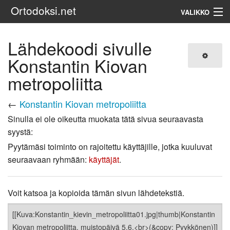
Ortodoksi.net
VALIKKO
Ortodoksinen kirkko
Lähdekoodi sivulle
Konstantin Kiovan
Haku
metropoliitta
←
Konstantin Kiovan metropoliitta
Sinulla ei ole oikeutta muokata tätä sivua seuraavasta
syystä:
Pyytämäsi toiminto on rajoitettu käyttäjille, jotka kuuluvat
seuraavaan ryhmään:
käyttäjät
.
Voit katsoa ja kopioida tämän sivun lähdetekstiä.