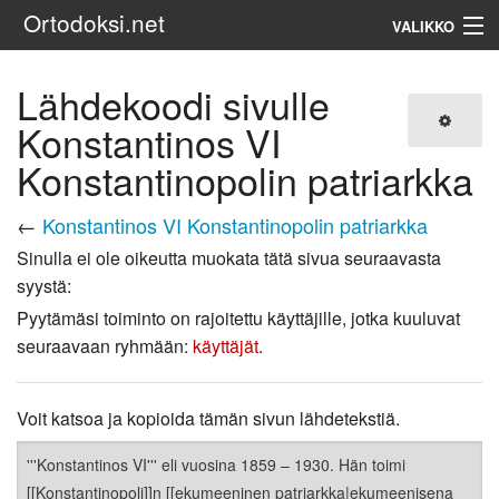
Ortodoksi.net
VALIKKO
Ortodoksinen kirkko
Lähdekoodi sivulle
Konstantinos VI
Haku
Konstantinopolin patriarkka
←
Konstantinos VI Konstantinopolin patriarkka
Sinulla ei ole oikeutta muokata tätä sivua seuraavasta
syystä:
Pyytämäsi toiminto on rajoitettu käyttäjille, jotka kuuluvat
seuraavaan ryhmään:
käyttäjät
.
Voit katsoa ja kopioida tämän sivun lähdetekstiä.