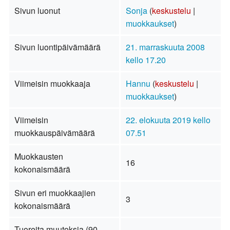
Sivun luonut
Sonja
(
keskustelu
|
muokkaukset
)
Sivun luontipäivämäärä
21. marraskuuta 2008
kello 17.20
Viimeisin muokkaaja
Hannu
(
keskustelu
|
muokkaukset
)
Viimeisin
22. elokuuta 2019 kello
muokkauspäivämäärä
07.51
Muokkausten
16
kokonaismäärä
Sivun eri muokkaajien
3
kokonaismäärä
Tuoreita muutoksia (90