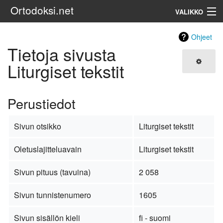
Ortodoksi.net
VALIKKO
Ortodoksinen kirkko
Ohjeet
Tietoja sivusta
Haku
Liturgiset tekstit
Perustiedot
Sivun otsikko
Liturgiset tekstit
Oletuslajitteluavain
Liturgiset tekstit
Sivun pituus (tavuina)
2 058
Sivun tunnistenumero
1605
Sivun sisällön kieli
fi - suomi