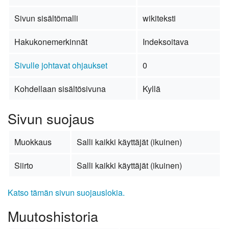
Sivun sisältömalli
wikiteksti
Hakukonemerkinnät
Indeksoitava
Sivulle johtavat ohjaukset
0
Kohdellaan sisältösivuna
Kyllä
Sivun suojaus
Muokkaus
Salli kaikki käyttäjät (ikuinen)
Siirto
Salli kaikki käyttäjät (ikuinen)
Katso tämän sivun suojauslokia.
Muutoshistoria