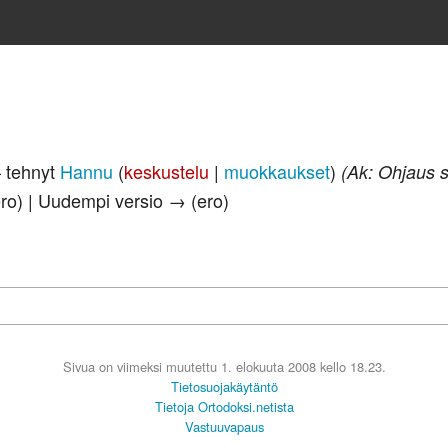
– tehnyt
Hannu
(
keskustelu
|
muokkaukset
)
(Ak: Ohjaus s
ero) | Uudempi versio → (ero)
Sivua on viimeksi muutettu 1. elokuuta 2008 kello 18.23.
Tietosuojakäytäntö
Tietoja Ortodoksi.netista
Vastuuvapaus