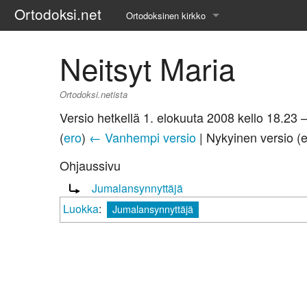
Ortodoksi.net
Ortodoksinen kirkko
Tietopankki
Neitsyt Maria
Liturgiset tekstit
Ortodoksi.netista
Opetuspuheet
Versio hetkellä 1. elokuuta 2008 kello 18.23 
(
ero
)
← Vanhempi versio
| Nykyinen versio (
Kirkkohistoria
Ohjaussivu
Etiikka
Ohjaus sivulle:
Jumalansynnyttäjä
Uskonoppi
Luokka
:
Jumalansynnyttäjä
Kirkkotaide
Pyhät ihmiset
Suomen kirkko