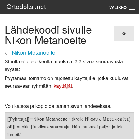
Ortodoksi.net
VALIKKO
Ortodoksinen kirkko
Lähdekoodi sivulle
Nikon Metanoeite
Haku
←
Nikon Metanoeite
Sinulla ei ole oikeutta muokata tätä sivua seuraavasta
syystä:
Pyytämäsi toiminto on rajoitettu käyttäjille, jotka kuuluvat
seuraavaan ryhmään:
käyttäjät
.
Voit katsoa ja kopioida tämän sivun lähdetekstiä.