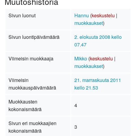
Muutoshistoria
Sivun luonut
Hannu
(
keskustelu
|
muokkaukset
)
Sivun luontipäivämäärä
2. elokuuta 2008 kello
07.47
Viimeisin muokkaaja
Mikko
(
keskustelu
|
muokkaukset
)
Viimeisin
21. marraskuuta 2011
muokkauspäivämäärä
kello 21.53
Muokkausten
4
kokonaismäärä
Sivun eri muokkaajien
3
kokonaismäärä