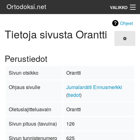
Ortodoksi.net
VALIKKO
Ortodoksinen kirkko
Ohjeet
Tietoja sivusta Orantti
Haku
Perustiedot
Sivun otsikko
Orantti
Ohjaus sivulle
Jumalanäiti Ennusmerkki
(
tiedot
)
Oletuslajitteluavain
Orantti
Sivun pituus (tavuina)
126
Sivun tunnistenumero
625