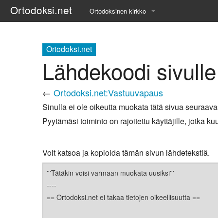
Ortodoksi.net
Ortodoksinen kirkko
Tietopankki
Ortodoksi.net
Liturgiset tekstit
Lähdekoodi sivull
Opetuspuheet
←
Ortodoksi.net:Vastuuvapaus
Kirkkohistoria
Sinulla ei ole oikeutta muokata tätä sivua seuraava
Pyytämäsi toiminto on rajoitettu käyttäjille, jotka
Etiikka
Uskonoppi
Voit katsoa ja kopioida tämän sivun lähdetekstiä.
Kirkkotaide
Pyhät ihmiset
Suomen kirkko