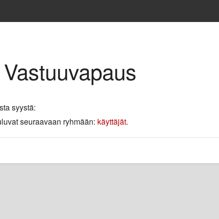
e Vastuuvapaus
sta syystä:
 kuuluvat seuraavaan ryhmään:
käyttäjät
.