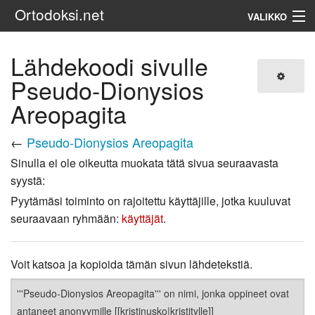
Ortodoksi.net
VALIKKO
Ortodoksinen kirkko
Lähdekoodi sivulle
Pseudo-Dionysios
Haku
Areopagita
←
Pseudo-Dionysios Areopagita
Sinulla ei ole oikeutta muokata tätä sivua seuraavasta
syystä:
Pyytämäsi toiminto on rajoitettu käyttäjille, jotka kuuluvat
seuraavaan ryhmään:
käyttäjät
.
Voit katsoa ja kopioida tämän sivun lähdetekstiä.