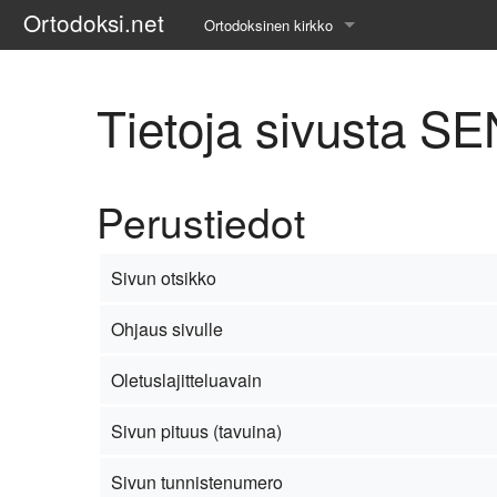
Ortodoksi.net
Ortodoksinen kirkko
Tietopankki
Tietoja sivusta SE
Liturgiset tekstit
Opetuspuheet
Perustiedot
Kirkkohistoria
Etiikka
Sivun otsikko
Uskonoppi
Ohjaus sivulle
Kirkkotaide
Oletuslajitteluavain
Pyhät ihmiset
Sivun pituus (tavuina)
Suomen kirkko
Sivun tunnistenumero