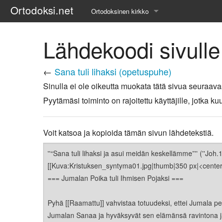
Ortodoksi.net
Ortodoksinen kirkko
Tietopankki
Lähdekoodi sivulle
Liturgiset tekstit
←
Sana tuli lihaksi (opetuspuhe)
Opetuspuheet
Sinulla ei ole oikeutta muokata tätä sivua seuraava
Pyytämäsi toiminto on rajoitettu käyttäjille, jotka
Kirkkohistoria
Etiikka
Voit katsoa ja kopioida tämän sivun lähdetekstiä.
Uskonoppi
Kirkkotaide
Pyhät ihmiset
Suomen kirkko