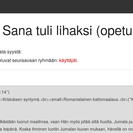
 Sana tuli lihaksi (opet
sta syystä:
 kuuluvat seuraavaan ryhmään:
käyttäjät
.