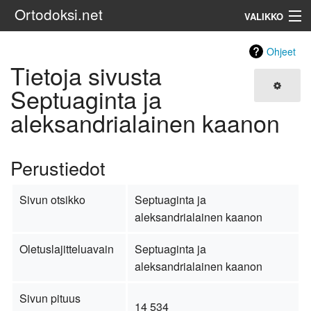
Ortodoksi.net
VALIKKO
Ortodoksinen kirkko
Ohjeet
Tietoja sivusta
Haku
Septuaginta ja
aleksandrialainen kaanon
Perustiedot
Sivun otsikko
Septuaginta ja
aleksandrialainen kaanon
Oletuslajitteluavain
Septuaginta ja
aleksandrialainen kaanon
Sivun pituus
14 534