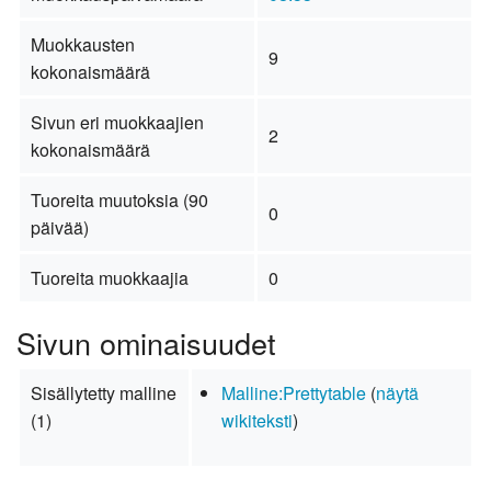
Muokkausten
9
kokonaismäärä
Sivun eri muokkaajien
2
kokonaismäärä
Tuoreita muutoksia (90
0
päivää)
Tuoreita muokkaajia
0
Sivun ominaisuudet
Sisällytetty malline
Malline:Prettytable
(
näytä
(1)
wikiteksti
)