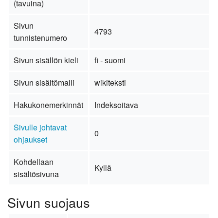
(tavuina)
Sivun
4793
tunnistenumero
Sivun sisällön kieli
fi - suomi
Sivun sisältömalli
wikiteksti
Hakukonemerkinnät
Indeksoitava
Sivulle johtavat
0
ohjaukset
Kohdellaan
Kyllä
sisältösivuna
Sivun suojaus