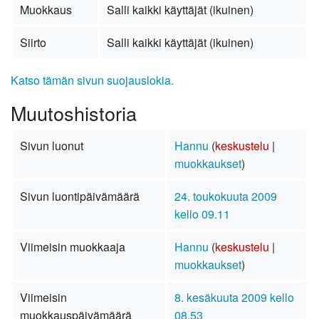
Muokkaus
Salli kaikki käyttäjät (ikuinen)
Siirto
Salli kaikki käyttäjät (ikuinen)
Katso tämän sivun suojauslokia.
Muutoshistoria
Sivun luonut
Hannu
(
keskustelu
|
muokkaukset
)
Sivun luontipäivämäärä
24. toukokuuta 2009
kello 09.11
Viimeisin muokkaaja
Hannu
(
keskustelu
|
muokkaukset
)
Viimeisin
8. kesäkuuta 2009 kello
muokkauspäivämäärä
08.53