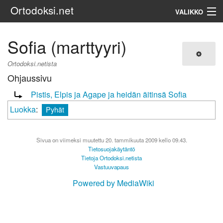
Ortodoksi.net
VALIKKO
Ortodoksinen kirkko
Sofia (marttyyri)
Haku
Ortodoksi.netista
Ohjaussivu
Ohjaus sivulle:
Pistis, Elpis ja Agape ja heidän äitinsä Sofia
Luokka
:
Pyhät
Sivua on viimeksi muutettu 20. tammikuuta 2009 kello 09.43.
Tietosuojakäytäntö
Tietoja Ortodoksi.netista
Vastuuvapaus
Powered by MediaWiki