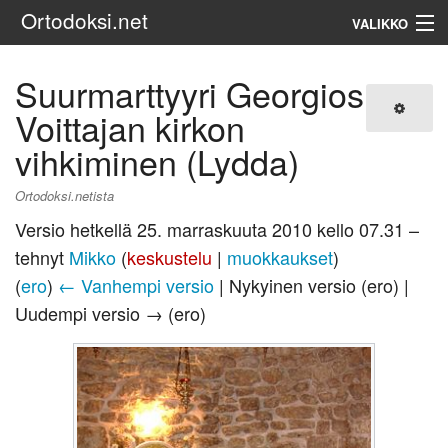
Ortodoksi.net
VALIKKO
Ortodoksinen kirkko
Suurmarttyyri Georgios
Voittajan kirkon
Haku
vihkiminen (Lydda)
Ortodoksi.netista
Versio hetkellä 25. marraskuuta 2010 kello 07.31 –
tehnyt
Mikko
(
keskustelu
|
muokkaukset
)
(
ero
)
← Vanhempi versio
| Nykyinen versio (ero) |
Uudempi versio → (ero)