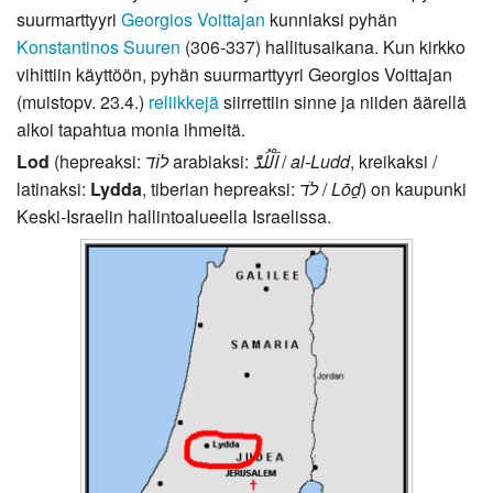
suurmarttyyri
Georgios Voittajan
kunniaksi pyhän
Konstantinos Suuren
(306-337) hallitusaikana. Kun kirkko
vihittiin käyttöön, pyhän suurmarttyyri Georgios Voittajan
(muistopv. 23.4.)
reliikkejä
siirrettiin sinne ja niiden äärellä
alkoi tapahtua monia ihmeitä.
Lod
(hepreaksi:
arabiaksi:
/
al-Ludd
, kreikaksi /
latinaksi:
Lydda
, tiberian hepreaksi:
לֹד
/
Lōḏ
) on kaupunki
Keski-Israelin hallintoalueella Israelissa.