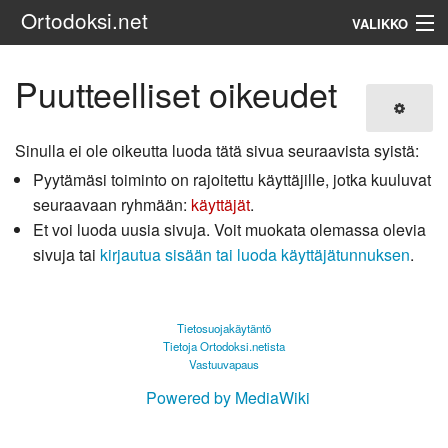
Ortodoksi.net
VALIKKO
Ortodoksinen kirkko
Puutteelliset oikeudet
Haku
Sinulla ei ole oikeutta luoda tätä sivua seuraavista syistä:
Pyytämäsi toiminto on rajoitettu käyttäjille, jotka kuuluvat
seuraavaan ryhmään:
käyttäjät
.
Et voi luoda uusia sivuja. Voit muokata olemassa olevia
sivuja tai
kirjautua sisään tai luoda käyttäjätunnuksen
.
Tietosuojakäytäntö
Tietoja Ortodoksi.netista
Vastuuvapaus
Powered by MediaWiki