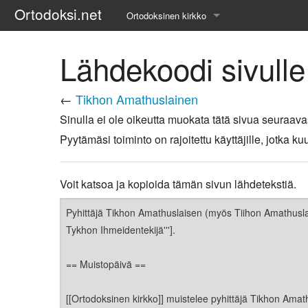
Ortodoksi.net
Ortodoksinen kirkko
Tietopankki
Lähdekoodi sivull
Liturgiset tekstit
←
Tikhon Amathuslainen
Opetuspuheet
Sinulla ei ole oikeutta muokata tätä sivua seuraava
Pyytämäsi toiminto on rajoitettu käyttäjille, jotka
Kirkkohistoria
Etiikka
Voit katsoa ja kopioida tämän sivun lähdetekstiä.
Uskonoppi
Kirkkotaide
Pyhät ihmiset
Suomen kirkko