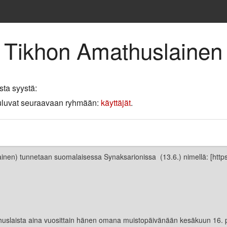
e Tikhon Amathuslainen
sta syystä:
 kuuluvat seuraavaan ryhmään:
käyttäjät
.