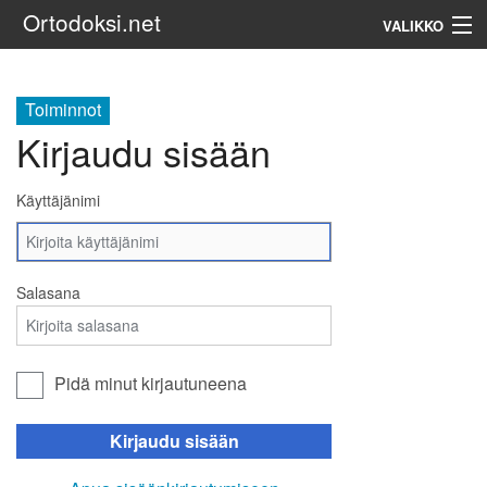
Ortodoksi.net
VALIKKO
Ortodoksinen kirkko
Toiminnot
Kirjaudu sisään
Haku
Käyttäjänimi
Salasana
Pidä minut kirjautuneena
Kirjaudu sisään