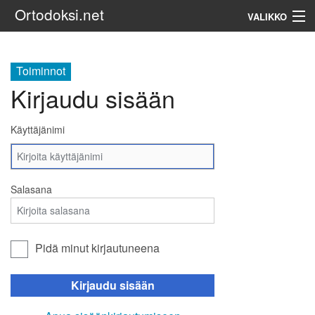
Ortodoksi.net
VALIKKO
Ortodoksinen kirkko
Toiminnot
Kirjaudu sisään
Haku
Käyttäjänimi
Salasana
Pidä minut kirjautuneena
Kirjaudu sisään