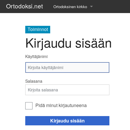
Ortodoksi.net
Ortodoksinen kirkko
Tietopankki
Toiminnot
Liturgiset tekstit
Kirjaudu sisään
Opetuspuheet
Käyttäjänimi
Kirkkohistoria
Etiikka
Salasana
Uskonoppi
Kirkkotaide
Pidä minut kirjautuneena
Pyhät ihmiset
Kirjaudu sisään
Suomen kirkko