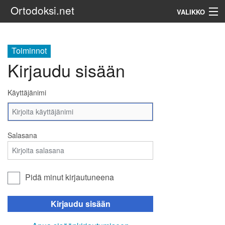
Ortodoksi.net
VALIKKO
Ortodoksinen kirkko
Toiminnot
Kirjaudu sisään
Haku
Käyttäjänimi
Salasana
Pidä minut kirjautuneena
Kirjaudu sisään