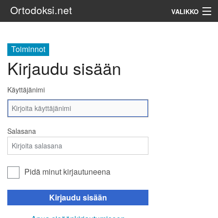
Ortodoksi.net
VALIKKO
Ortodoksinen kirkko
Toiminnot
Kirjaudu sisään
Haku
Käyttäjänimi
Salasana
Pidä minut kirjautuneena
Kirjaudu sisään