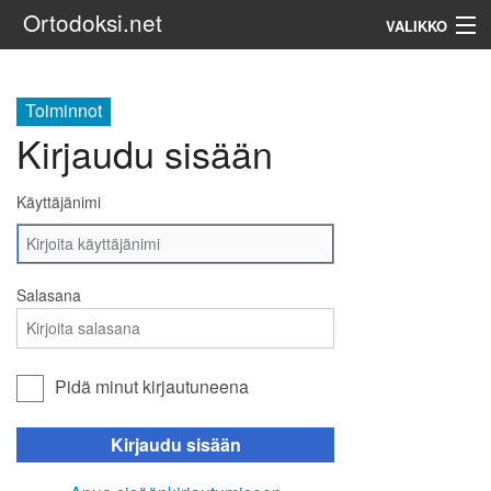
Ortodoksi.net
VALIKKO
Ortodoksinen kirkko
Toiminnot
Kirjaudu sisään
Haku
Käyttäjänimi
Salasana
Pidä minut kirjautuneena
Kirjaudu sisään