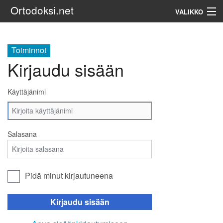
Ortodoksi.net
VALIKKO
Ortodoksinen kirkko
Toiminnot
Kirjaudu sisään
Haku
Käyttäjänimi
Salasana
Pidä minut kirjautuneena
Kirjaudu sisään