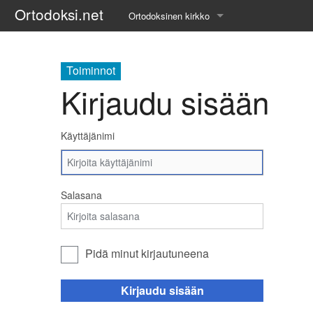
Ortodoksi.net
Ortodoksinen kirkko
Tietopankki
Toiminnot
Liturgiset tekstit
Kirjaudu sisään
Opetuspuheet
Käyttäjänimi
Kirkkohistoria
Etiikka
Salasana
Uskonoppi
Kirkkotaide
Pidä minut kirjautuneena
Pyhät ihmiset
Kirjaudu sisään
Suomen kirkko